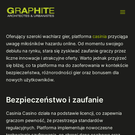
Aller
Navigation
Main
au
des
Men
contenu
articles
Oferujący szeroki wachlarz gier, platforma
casinia
przyciąga
uwagę miłośników hazardu online. Od momentu swojego
debiutu na rynku, stara się zyskiwać zaufanie graczy przez
liczne innowacje i atrakcyjne oferty. Warto jednak przyjrzeć
się bliżej, co ta platforma ma do zaoferowania w kontekście
bezpieczeństwa, różnorodności gier oraz bonusem dla
nowych użytkowników.
Bezpieczeństwo i zaufanie
Casinia Casino działa na podstawie licencji, co zapewnia
graczom pewność, że przestrzega standardów
regulacyjnych. Platforma implementuje nowoczesne