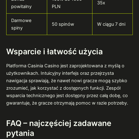
35x
powitalny
PLN
Darmowe
50 spinów
W ciągu 7 dni
spiny
Wsparcie i łatwość użycia
Platforma Casinia Casino jest zaprojektowana z myślą o
użytkownikach. Intuicyjny interfejs oraz przejrzysta
nawigacja sprawiają, że nawet nowi gracze mogą szybko
zrozumieć, jak korzystać z dostępnych funkcji. Zespół
wsparcia technicznego jest dostępny przez całą dobę, co
gwarantuje, że gracze otrzymają pomoc w razie potrzeby.
FAQ – najczęściej zadawane
pytania