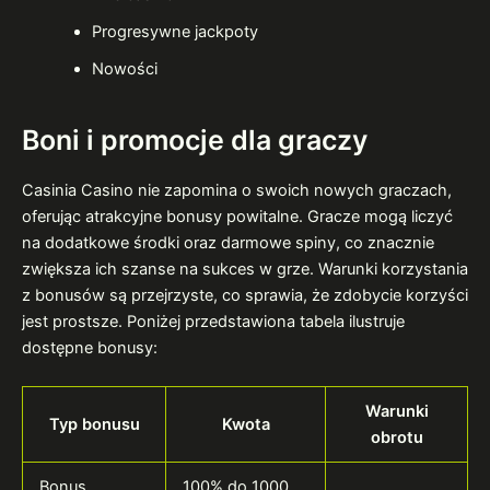
Progresywne jackpoty
Nowości
Boni i promocje dla graczy
Casinia Casino nie zapomina o swoich nowych graczach,
oferując atrakcyjne bonusy powitalne. Gracze mogą liczyć
na dodatkowe środki oraz darmowe spiny, co znacznie
zwiększa ich szanse na sukces w grze. Warunki korzystania
z bonusów są przejrzyste, co sprawia, że zdobycie korzyści
jest prostsze. Poniżej przedstawiona tabela ilustruje
dostępne bonusy:
Warunki
Typ bonusu
Kwota
obrotu
Bonus
100% do 1000