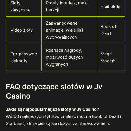
Sloty
Prosty interfejs, mało
Fruit Slots
klasyczne
funkcji
Zaawansowane
Book of
Video sloty
animacje, wiele linii
Dead
wygrywających
Rosnące nagrody,
Progresywne
Mega
możliwość dużych
jackpoty
Moolah
wygranych
FAQ dotyczące slotów w Jv
Casino
Jakie są najpopularniejsze sloty w Jv Casino?
Wśród najlepszych tytułów znaleźć można Book of Dead i
Starburst, które cieszą się dużym zainteresowaniem.