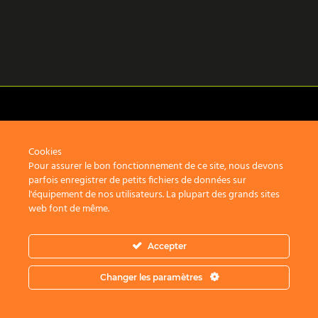
Cookies
Mentions légales
Pour assurer le bon fonctionnement de ce site, nous devons
parfois enregistrer de petits fichiers de données sur
2 route du Gacet
l'équipement de nos utilisateurs. La plupart des grands sites
35830 Betton
web font de même.
Accepter
Copyright © 2026 Graphite Architectes - Tous droits réservés
Changer les paramètres
Site réalisé par
L'artisane