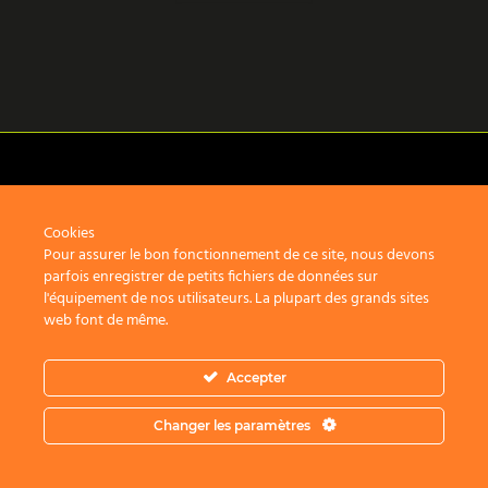
Cookies
Mentions légales
Pour assurer le bon fonctionnement de ce site, nous devons
parfois enregistrer de petits fichiers de données sur
2 route du Gacet
l'équipement de nos utilisateurs. La plupart des grands sites
35830 Betton
web font de même.
Accepter
Copyright © 2026 Graphite Architectes - Tous droits réservés
Changer les paramètres
Site réalisé par
L'artisane