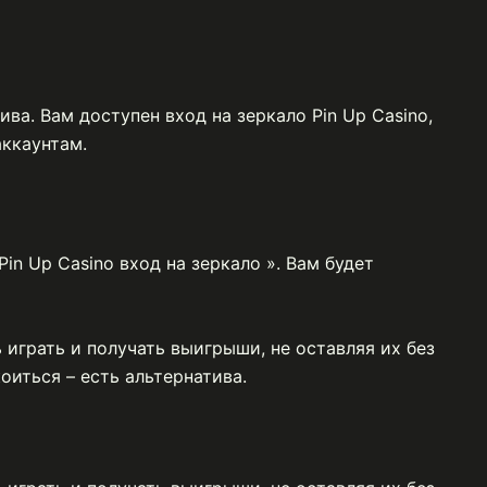
ва. Вам доступен вход на зеркало Pin Up Casino,
аккаунтам.
Pin Up Casino вход на зеркало ». Вам будет
 играть и получать выигрыши, не оставляя их без
оиться – есть альтернатива.