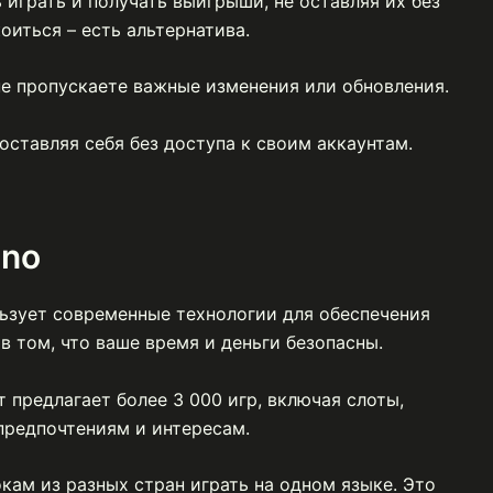
 играть и получать выигрыши, не оставляя их без
оиться – есть альтернатива.
 не пропускаете важные изменения или обновления.
 оставляя себя без доступа к своим аккаунтам.
ino
льзует современные технологии для обеспечения
 том, что ваше время и деньги безопасны.
предлагает более 3 000 игр, включая слоты,
 предпочтениям и интересам.
кам из разных стран играть на одном языке. Это