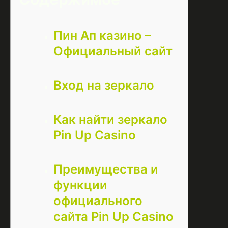
Пин Ап казино –
Официальный сайт
Вход на зеркало
Как найти зеркало
Pin Up Casino
Преимущества и
функции
официального
сайта Pin Up Casino