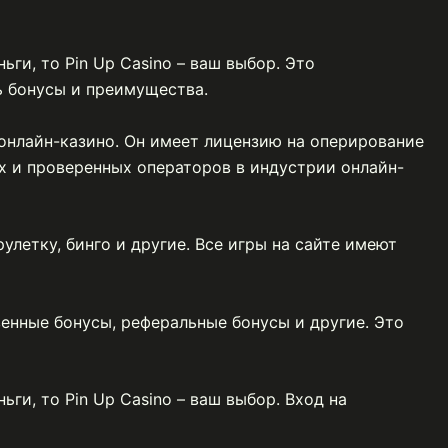
ги, то Pin Up Casino – ваш выбор. Это
ть бонусы и преимущества.
 онлайн-казино. Он имеет лицензию на оперирование
х и проверенных операторов в индустрии онлайн-
улетку, бинго и другие. Все игры на сайте имеют
венные бонусы, реферальные бонусы и другие. Это
ги, то Pin Up Casino – ваш выбор. Вход на