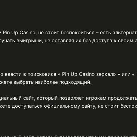
in Up Casino, не стоит беспокоиться – есть альтернати
учать выигрыши, не оставляя их без доступа к своим 
 ввести в поисковике « Pin Up Casino зеркало » или « 
ожете выбрать наиболее подходящий.
ициальный сайт, который позволяет игрокам продолжать
жете доступаться официальному сайту, не стоит беспок