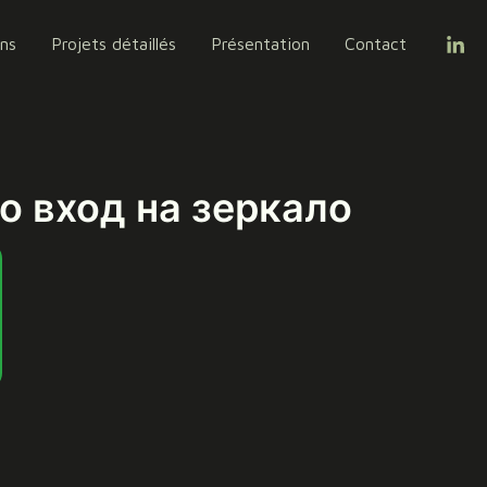
ons
Projets détaillés
Présentation
Contact
o вход на зеркало