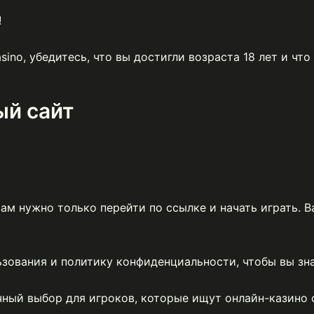
!
ino, убедитесь, что вы достигли возраста 18 лет и что
ый сайт
вам нужно только перейти по ссылке и начать играть. В
ования и политику конфиденциальности, чтобы вы знал
ичный выбор для игроков, которые ищут онлайн-казино 