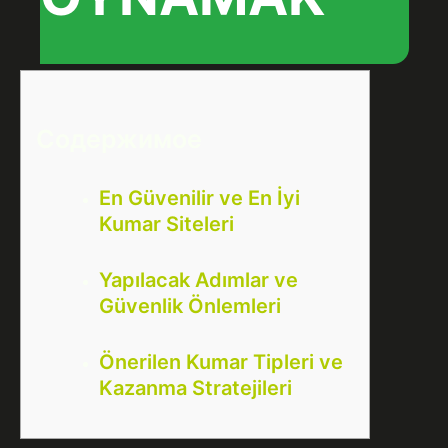
Содержимое
En Güvenilir ve En İyi
Kumar Siteleri
Yapılacak Adımlar ve
Güvenlik Önlemleri
Önerilen Kumar Tipleri ve
Kazanma Stratejileri