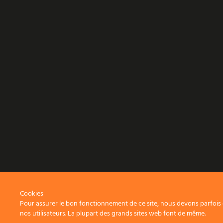
Cookies
Pour assurer le bon fonctionnement de ce site, nous devons parfois e
nos utilisateurs. La plupart des grands sites web font de même.