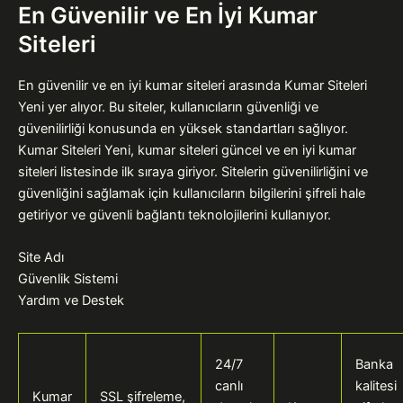
En Güvenilir ve En İyi Kumar
Siteleri
En güvenilir ve en iyi kumar siteleri arasında Kumar Siteleri
Yeni yer alıyor. Bu siteler, kullanıcıların güvenliği ve
güvenilirliği konusunda en yüksek standartları sağlıyor.
Kumar Siteleri Yeni, kumar siteleri güncel ve en iyi kumar
siteleri listesinde ilk sıraya giriyor. Sitelerin güvenilirliğini ve
güvenliğini sağlamak için kullanıcıların bilgilerini şifreli hale
getiriyor ve güvenli bağlantı teknolojilerini kullanıyor.
Site Adı
Güvenlik Sistemi
Yardım ve Destek
24/7
Banka
canlı
kalitesi
Kumar
SSL şifreleme,