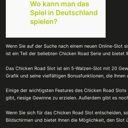
Wo kann man das
Spiel in Deutschland
spielen?
Wenn Sie auf der Suche nach einem neuen Online-Slot sind
ist ein Teil der beliebten Chicken Road Serie und biete
Das Chicken Road Slot ist ein 5-Walzen-Slot mit 20 Gewin
Grafik und seine vielfältigen Bonusfunktionen, die Ihnen
Einige der wichtigsten Features des Chicken Road Slots s
gibt, riesige Gewinne zu erzielen. Außerdem gibt es noch
Wenn Sie sich für das Chicken Road Slot entscheiden, sol
Bildschirmen und bietet Ihnen die Möglichkeit, den Slot ü