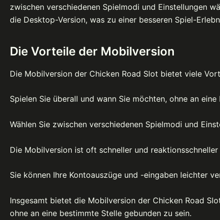
zwischen verschiedenen Spielmodi und Einstellungen wähl
die Desktop-Version, was zu einer besseren Spiel-Erlebni
Die Vorteile der Mobilversion
Die Mobilversion der Chicken Road Slot bietet viele Vort
Spielen Sie überall und wann Sie möchten, ohne an eine
Wählen Sie zwischen verschiedenen Spielmodi und Einste
Die Mobilversion ist oft schneller und reaktionsschneller
Sie können Ihre Kontoauszüge und -eingaben leichter ver
Insgesamt bietet die Mobilversion der Chicken Road Slot 
ohne an eine bestimmte Stelle gebunden zu sein.