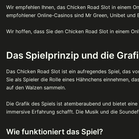
Wir empfehlen Ihnen, das Chicken Road Slot in einem Onl
empfohlener Online-Casinos sind Mr Green, Unibet und 
Wir hoffen, dass Sie den Chicken Road Slot in einem Onl
Das Spielprinzip und die Graf
Das Chicken Road Slot ist ein aufregendes Spiel, das vo
Sie als Spieler die Rolle eines Hähnchens einnehmen, das
auf den Walzen sammeln.
Die Grafik des Spiels ist atemberaubend und bietet eine r
immersive Erfahrung schafft. Die Musik und die Soundef
Wie funktioniert das Spiel?