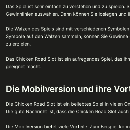
Das Spiel ist sehr einfach zu verstehen und zu spielen.
Gewinnlinien auswählen. Dann können Sie loslegen und 
Die Walzen des Spiels sind mit verschiedenen Symbolen
Symbole auf den Walzen sammeln, können Sie Gewinne erz
zu erzielen.
Das Chicken Road Slot ist ein aufregendes Spiel, das Ihn
geeignet macht.
Die Mobilversion und ihre Vor
Die Chicken Road Slot ist ein beliebtes Spiel in vielen
Die gute Nachricht ist, dass die Chicken Road Slot auch
Die Mobilversion bietet viele Vorteile. Zum Beispiel kö