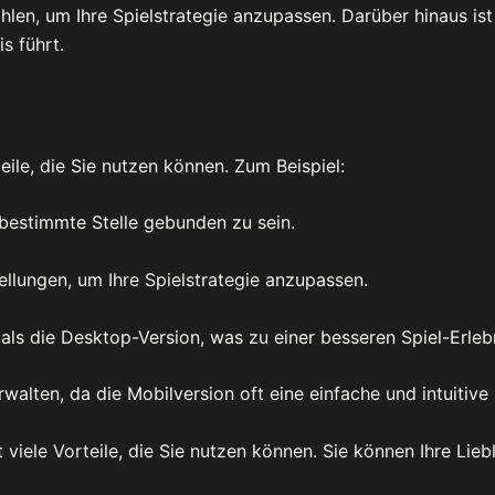
en, um Ihre Spielstrategie anzupassen. Darüber hinaus ist d
s führt.
eile, die Sie nutzen können. Zum Beispiel:
 bestimmte Stelle gebunden zu sein.
llungen, um Ihre Spielstrategie anzupassen.
 als die Desktop-Version, was zu einer besseren Spiel-Erlebn
walten, da die Mobilversion oft eine einfache und intuitive
viele Vorteile, die Sie nutzen können. Sie können Ihre Lieb