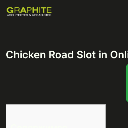
Aller
Navigation
au
des
contenu
articles
Chicken Road Slot in On
Содержимое