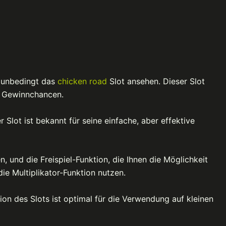
h unbedingt das
chicken road
Slot ansehen. Dieser Slot
nd Gewinnchancen.
Slot ist bekannt für seine einfache, aber effektive
, und die Freispiel-Funktion, die Ihnen die Möglichkeit
ie Multiplikator-Funktion nutzen.
ion des Slots ist optimal für die Verwendung auf kleinen