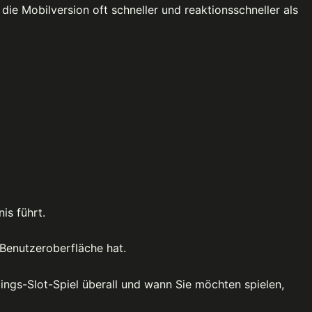
ie Mobilversion oft schneller und reaktionsschneller als
is führt.
 Benutzeroberfläche hat.
lings-Slot-Spiel überall und wann Sie möchten spielen,