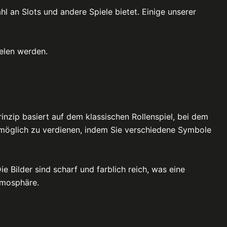
l an Slots und andere Spiele bietet. Einige unserer
ielen werden.
inzip basiert auf dem klassischen Rollenspiel, bei dem
ie möglich zu verdienen, indem Sie verschiedene Symbole
ie Bilder sind scharf und farblich reich, was eine
tmosphäre.