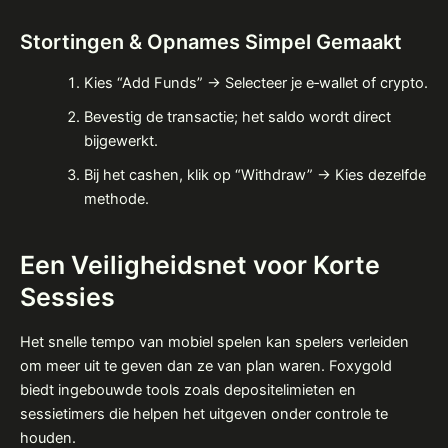
Stortingen & Opnames Simpel Gemaakt
Kies “Add Funds” → Selecteer je e‑wallet of crypto.
Bevestig de transactie; het saldo wordt direct
bijgewerkt.
Bij het cashen, klik op “Withdraw” → Kies dezelfde
methode.
Een Veiligheidsnet voor Korte
Sessies
Het snelle tempo van mobiel spelen kan spelers verleiden
om meer uit te geven dan ze van plan waren. Foxygold
biedt ingebouwde tools zoals depositelimieten en
sessietimers die helpen het uitgeven onder controle te
houden.