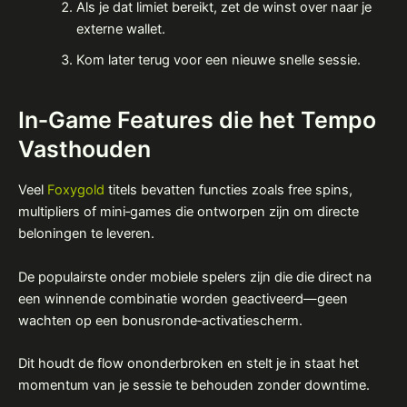
Als je dat limiet bereikt, zet de winst over naar je
externe wallet.
Kom later terug voor een nieuwe snelle sessie.
In‑Game Features die het Tempo
Vasthouden
Veel
Foxygold
titels bevatten functies zoals free spins,
multipliers of mini‑games die ontworpen zijn om directe
beloningen te leveren.
De populairste onder mobiele spelers zijn die die direct na
een winnende combinatie worden geactiveerd—geen
wachten op een bonusronde‑activatiescherm.
Dit houdt de flow ononderbroken en stelt je in staat het
momentum van je sessie te behouden zonder downtime.