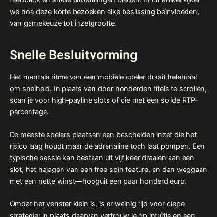
we hoe deze korte bezoeken elke beslissing beïnvloeden,
van gamekeuze tot inzetgrootte.
Snelle Besluitvorming
Het mentale ritme van een mobiele speler draait helemaal
om snelheid. In plaats van door honderden titels te scrollen,
scan je voor high‑payline slots of die met een solide RTP-
percentage.
De meeste spelers plaatsen een bescheiden inzet die het
risico laag houdt maar de adrenaline toch laat pompen. Een
typische sessie kan bestaan uit vijf keer draaien aan een
slot, het najagen van een free‑spin feature, en dan weggaan
met een nette winst—hooguit een paar honderd euro.
Omdat het venster klein is, is er weinig tijd voor diepe
strategie; in plaats daarvan vertrouw je op intuïtie en een