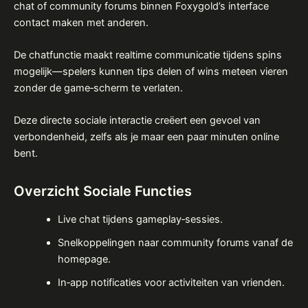
chat of community forums binnen Foxygold’s interface
contact maken met anderen.
De chatfunctie maakt realtime communicatie tijdens spins
mogelijk—spelers kunnen tips delen of wins meteen vieren
zonder de game‑scherm te verlaten.
Deze directe sociale interactie creëert een gevoel van
verbondenheid, zelfs als je maar een paar minuten online
bent.
Overzicht Sociale Functies
Live chat tijdens gameplay‑sessies.
Snelkoppelingen naar community forums vanaf de
homepage.
In‑app notificaties voor activiteiten van vrienden.