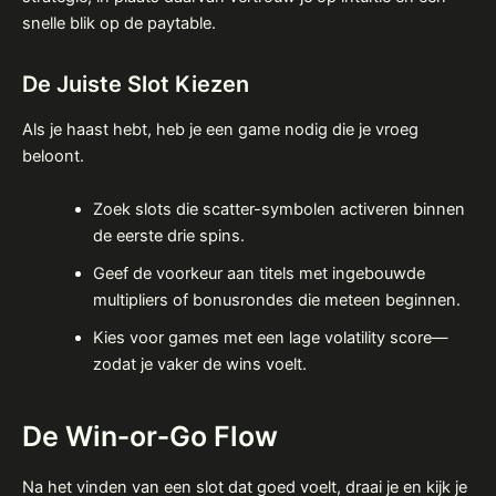
snelle blik op de paytable.
De Juiste Slot Kiezen
Als je haast hebt, heb je een game nodig die je vroeg
beloont.
Zoek slots die scatter-symbolen activeren binnen
de eerste drie spins.
Geef de voorkeur aan titels met ingebouwde
multipliers of bonusrondes die meteen beginnen.
Kies voor games met een lage volatility score—
zodat je vaker de wins voelt.
De Win‑or‑Go Flow
Na het vinden van een slot dat goed voelt, draai je en kijk je