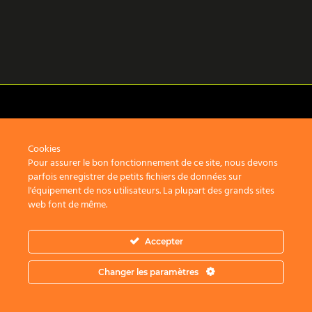
Cookies
Mentions légales
Pour assurer le bon fonctionnement de ce site, nous devons
parfois enregistrer de petits fichiers de données sur
2 route du Gacet
l'équipement de nos utilisateurs. La plupart des grands sites
35830 Betton
web font de même.
Accepter
Copyright © 2026 Graphite Architectes - Tous droits réservés
Changer les paramètres
Site réalisé par
L'artisane