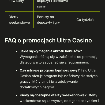
powitalny
depozyt i darmowe
spiny
Oferty
Bonusy na
Co tydzień
weekendowe
depozyty i gry
FAQ o promocjach Ultra Casino
Jakie są wymagania obrotu bonusów?
Wymagania różnią się w zależności od promocji,
dlatego warto zapoznać się z regulaminem.
Czy istnieje program lojalnościowy?
Tak, Ultra
Casino oferuje program lojalnościowy dla stałych
graczy, który umożliwia zdobywanie
dodatkowych nagród.
Kiedy są dostępne oferty weekendowe?
Oferty
weekendowe są zazwyczaj dostępne co tydzień i