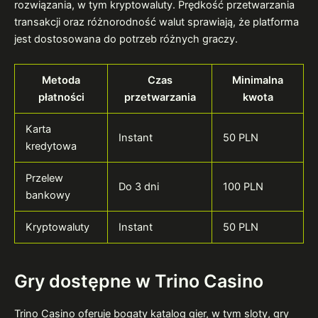
rozwiązania, w tym kryptowaluty. Prędkość przetwarzania
transakcji oraz różnorodność walut sprawiają, że platforma
jest dostosowana do potrzeb różnych graczy.
Metoda
Czas
Minimalna
płatności
przetwarzania
kwota
Karta
Instant
50 PLN
kredytowa
Przelew
Do 3 dni
100 PLN
bankowy
Kryptowaluty
Instant
50 PLN
Gry dostępne w Trino Casino
Trino Casino oferuje bogaty katalog gier, w tym sloty, gry