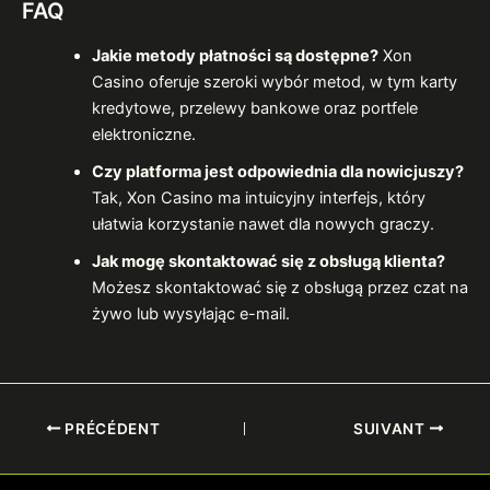
FAQ
Jakie metody płatności są dostępne?
Xon
Casino oferuje szeroki wybór metod, w tym karty
kredytowe, przelewy bankowe oraz portfele
elektroniczne.
Czy platforma jest odpowiednia dla nowicjuszy?
Tak, Xon Casino ma intuicyjny interfejs, który
ułatwia korzystanie nawet dla nowych graczy.
Jak mogę skontaktować się z obsługą klienta?
Możesz skontaktować się z obsługą przez czat na
żywo lub wysyłając e-mail.
PRÉCÉDENT
SUIVANT