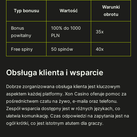
Warunki
Typ bonusu
Wartość
obrotu
Bonus
100% do 1000
35x
powitalny
PLN
Free spiny
50 spinów
40x
Obsługa klienta i wsparcie
Dobrze zorganizowana obsługa klienta jest kluczowym
aspektem każdej platformy. Xon Casino oferuje pomoc za
pośrednictwem czatu na żywo, e-maila oraz telefonu.
Zespół wsparcia dostępny jest w różnych językach, co
ułatwia komunikację. Czas odpowiedzi na zapytania jest na
ogół krótki, co jest istotnym atutem dla graczy.