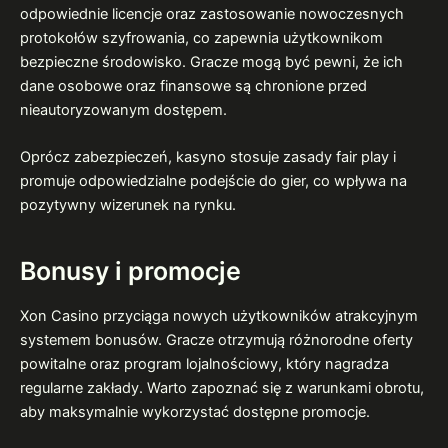
odpowiednie licencje oraz zastosowanie nowoczesnych
protokołów szyfrowania, co zapewnia użytkownikom
bezpieczne środowisko. Gracze mogą być pewni, że ich
dane osobowe oraz finansowe są chronione przed
nieautoryzowanym dostępem.
Oprócz zabezpieczeń, kasyno stosuje zasady fair play i
promuje odpowiedzialne podejście do gier, co wpływa na
pozytywny wizerunek na rynku.
Bonusy i promocje
Xon Casino przyciąga nowych użytkowników atrakcyjnym
systemem bonusów. Gracze otrzymują różnorodne oferty
powitalne oraz program lojalnościowy, który nagradza
regularne zakłady. Warto zapoznać się z warunkami obrotu,
aby maksymalnie wykorzystać dostępne promocje.