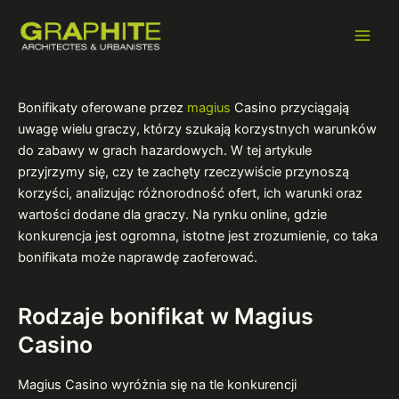
Aller
Navigation
Main
au
des
Men
contenu
articles
Bonifikaty oferowane przez
magius
Casino przyciągają
uwagę wielu graczy, którzy szukają korzystnych warunków
do zabawy w grach hazardowych. W tej artykule
przyjrzymy się, czy te zachęty rzeczywiście przynoszą
korzyści, analizując różnorodność ofert, ich warunki oraz
wartości dodane dla graczy. Na rynku online, gdzie
konkurencja jest ogromna, istotne jest zrozumienie, co taka
bonifikata może naprawdę zaoferować.
Rodzaje bonifikat w Magius
Casino
Magius Casino wyróżnia się na tle konkurencji