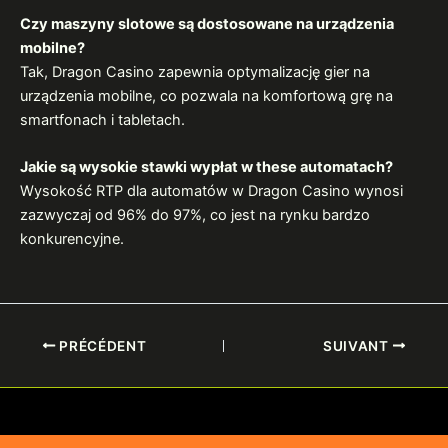
Czy maszyny slotowe są dostosowane na urządzenia
mobilne?
Tak, Dragon Casino zapewnia optymalizację gier na
urządzenia mobilne, co pozwala na komfortową grę na
smartfonach i tabletach.
Jakie są wysokie stawki wypłat w these automatach?
Wysokość RTP dla automatów w Dragon Casino wynosi
zazwyczaj od 96% do 97%, co jest na rynku bardzo
konkurencyjne.
PRÉCÉDENT
SUIVANT