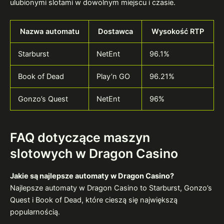
ulubionymi slotami w dowolnym miejscu i czasie.
Nazwa automatu
Dostawca
Wysokość RTP
Starburst
NetEnt
96.1%
Book of Dead
Play’n GO
96.21%
Gonzo’s Quest
NetEnt
96%
FAQ dotyczące maszyn
slotowych w Dragon Casino
Jakie są najlepsze automaty w Dragon Casino?
Najlepsze automaty w Dragon Casino to Starburst, Gonzo’s
Quest i Book of Dead, które cieszą się największą
popularnością.