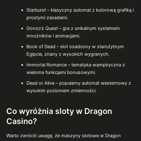
Starburst – klasyczny automat z kolorową grafiką i
prostymi zasadami.
Gonzo’s Quest – gra z unikalnym systemem
mnożników i animacjami.
Book of Dead – slot osadzony w starożytnym
Egipcie, znany z wysokich wygranych.
Immortal Romance – tematyka wampiryczna z
wieloma funkcjami bonusowymi.
Dead or Alive – popularny automat westernowy z
wysokim poziomem zmienności.
Co wyróżnia sloty w Dragon
Casino?
Warto zwrócić uwagę, że maszyny slotowe w Dragon