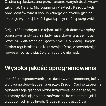
Casino są dostarczane przez renomowanych dostawców,
takich jak NetEnt, Microgaming i Playtech. Każdy z tych
producentów wnosi coś unikalnego do swoich gier, co
skutkuje wysokiej jakości grafiką i płynnością rozgrywki.
Dzięki różnorodnym funkcjom, takim jak darmowe spiny,
bonusowe rundy czy zakłady hazardowe, gracze mogą
liczyć na wiele emocjonujących chwil. Co więcej, Dragon
Casino regularnie aktualizuje swoją ofertę, wprowadzając
nowości, co sprawia, że gra nigdy się nie nudzi.
Wysoka jakość oprogramowania
Jakość oprogramowania jest kluczowym elementem, który
wpływa na doświadczenia graczy. Dragon Casino zapewnia
optymalizację gier pod różne urządzenia, co oznacza, że
automaty działają płynnie zarówno na komputerach, jak i
urządzeniach mobilnych. Gracze mogą cieszyć się