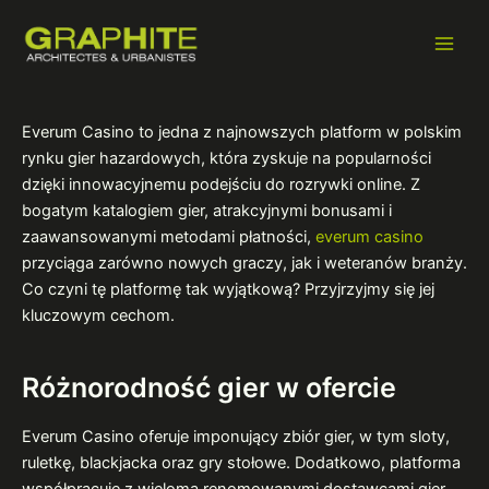
Aller
Navigation
Main
au
des
Men
contenu
articles
Everum Casino to jedna z najnowszych platform w polskim
rynku gier hazardowych, która zyskuje na popularności
dzięki innowacyjnemu podejściu do rozrywki online. Z
bogatym katalogiem gier, atrakcyjnymi bonusami i
zaawansowanymi metodami płatności,
everum casino
przyciąga zarówno nowych graczy, jak i weteranów branży.
Co czyni tę platformę tak wyjątkową? Przyjrzyjmy się jej
kluczowym cechom.
Różnorodność gier w ofercie
Everum Casino oferuje imponujący zbiór gier, w tym sloty,
ruletkę, blackjacka oraz gry stołowe. Dodatkowo, platforma